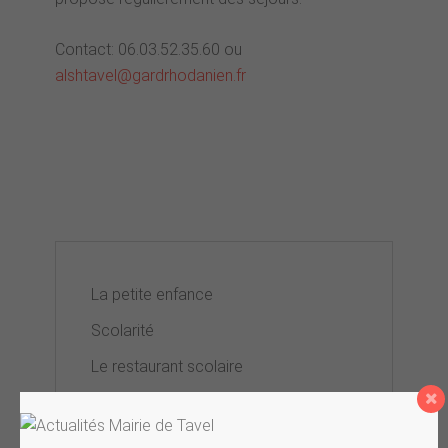
Contact: 06.03.52.35.60 ou
alshtavel@gardrhodanien.fr
La petite enfance
Scolarité
Le restaurant scolaire
Temps périscolaire
Le centre de loisirs